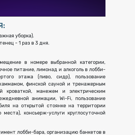
Я:
ажная уборка).
енец - 1 раз в 3 дня.
мещение в номере выбранной категории,
чное питание, лимонад и алкоголь в лобби-
ртого этажа (пиво, сидр), пользование
 хаммамом, финской сауной и тренажерным
ой кроваткой, манежем и электрическим
ежедневной анимации, Wi-Fi, пользование
биля на открытой стоянке на территории
о места), консьерж-услуги круглосуточной
тимент лобби-бара, организацию банкетов в