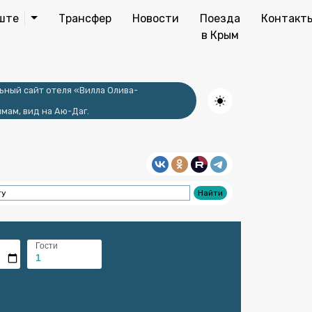
ште
Трансфер
Новости
Поезда
Контакт
в Крым
ьный сайт отеля «Вилла Олива-
мам, вид на Аю-Даг.
Гости