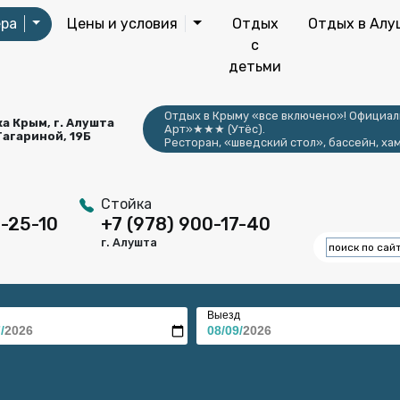
ра
Цены и условия
Отдых
Отдых в Алу
с
детьми
Отдых в Крыму «все включено»! Официал
а Крым, г. Алушта
Арт»★★★ (Утёс).
 Гагариной, 19Б
Ресторан, «шведский стол», бассейн, хам
Стойка
6-25-10
+7 (978) 900-17-40
г. Алушта
Выезд