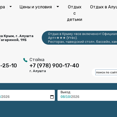
ра
Цены и условия
Отдых
Отдых в Алу
с
детьми
Отдых в Крыму «все включено»! Официал
а Крым, г. Алушта
Арт»★★★ (Утёс).
 Гагариной, 19Б
Ресторан, «шведский стол», бассейн, хам
Стойка
6-25-10
+7 (978) 900-17-40
г. Алушта
Выезд