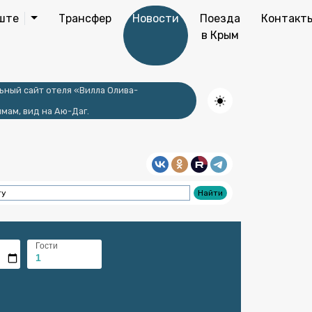
ште
Трансфер
Новости
Поезда
Контакт
в Крым
ьный сайт отеля «Вилла Олива-
мам, вид на Аю-Даг.
Гости