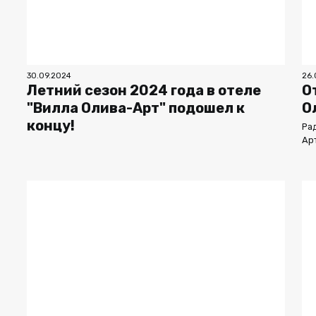
30.09.2024
26.
Летний сезон 2024 года в отеле
О
"Вилла Олива-Арт" подошел к
О
концу!
Ра
Ар